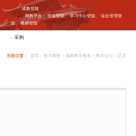
成教登陆
-->
网教平台：
学生登陆、
学习中心登陆、
综合管理登
陆、
教师登陆
采购
当前位置
：
首页
> 教学教务 >
成教教学教务
>
教学运行
> 正文