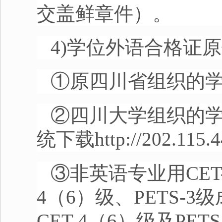
交盖鲜章件）。
4)学位外语合格证
①原四川省组织的
②四川大学组织的
统下载
http://202.115.
③非英语专业用
CET
4
（
6
）级、
PETS-3
级
CET-4
（
6
）级及
PETS